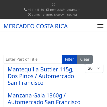
+7114-5160
nemesis@huetar.com
Lunes - Viernes 8:00AM - 5:00PM
MERCADEO COSTA RICA
Enter Part of Title
Filter
Clear
Display #
Mantequilla Buttler 115g,
Dos Pinos / Automercado
San Francisco
Manzana Gala 1360g /
Automercado San Francisco