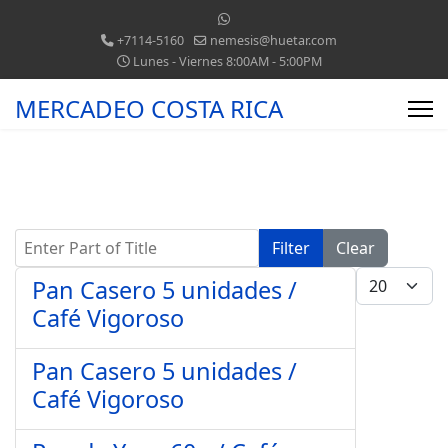
+7114-5160
nemesis@huetar.com
Lunes - Viernes 8:00AM - 5:00PM
MERCADEO COSTA RICA
Enter Part of Title
Filter
Clear
Display #
Pan Casero 5 unidades /
Café Vigoroso
Pan Casero 5 unidades /
Café Vigoroso