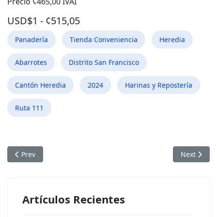
Precio ¢465,00 IVAI
USD$1 - ¢515,05
Panadería
Tienda Conveniencia
Heredia
Abarrotes
Distrito San Francisco
Cantón Heredia
2024
Harinas y Repostería
Ruta 111
Previous article: Gallo Pinto 180g / Super San Agustin San Fra
Next articl
Prev
Next
Artículos Recientes