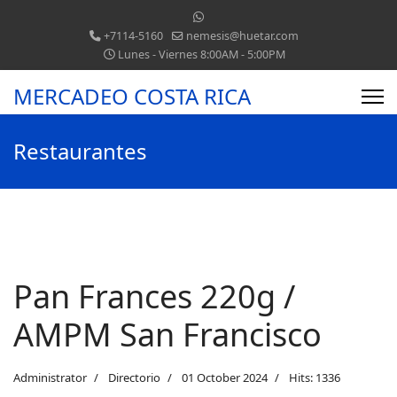
+7114-5160
nemesis@huetar.com
Lunes - Viernes 8:00AM - 5:00PM
MERCADEO COSTA RICA
Restaurantes
Pan Frances 220g /
AMPM San Francisco
Administrator
Directorio
01 October 2024
Hits: 1336