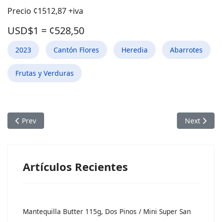
Precio ¢1512,87 +iva
USD$1 = ¢528,50
2023
Cantón Flores
Heredia
Abarrotes
Frutas y Verduras
Previous article: Tomate280g / La Gran Bodega de Frutas y Ve
Next artic
Prev
Next
Artículos Recientes
Mantequilla Butter 115g, Dos Pinos / Mini Super San